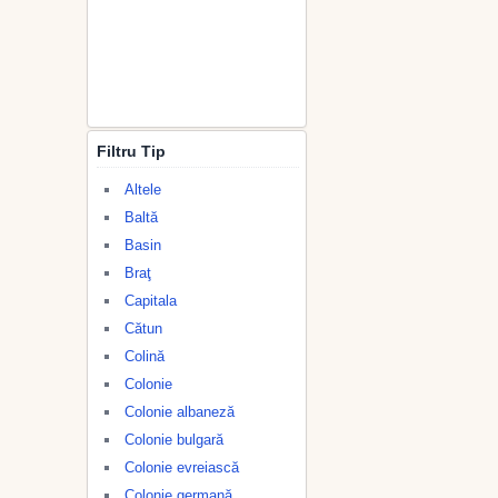
Filtru Tip
Altele
Baltă
Basin
Braţ
Capitala
Cătun
Colină
Colonie
Colonie albaneză
Colonie bulgară
Colonie evreiască
Colonie germană