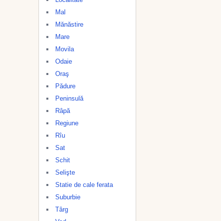
Mal
Mănăstire
Mare
Movila
Odaie
Oraş
Pădure
Peninsulă
Râpă
Regiune
Rîu
Sat
Schit
Selişte
Statie de cale ferata
Suburbie
Târg