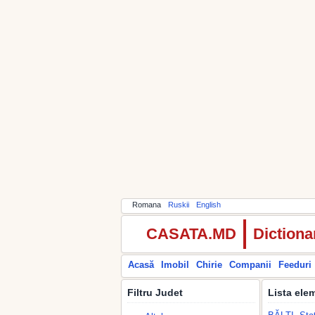
Romana
Ruskii
English
CASATA.MD
Dictiona
Acasă
Imobil
Chirie
Companii
Feeduri
Filtru Judet
Lista elem