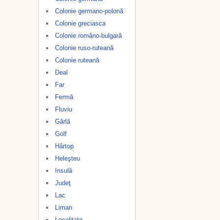
Colonie germano-polonă
Colonie greciasca
Colonie româno-bulgară
Colonie ruso-ruteană
Colonie ruteană
Deal
Far
Fermă
Fluviu
Gârlă
Golf
Hârtop
Heleşteu
Insulă
Judeţ
Lac
Liman
Localitate