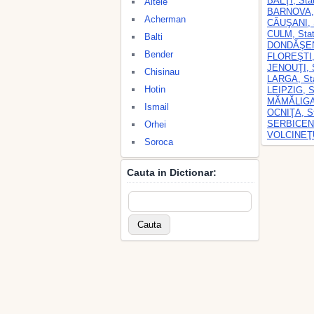
BĂLŢI, Stat
Altele
BARNOVA, S
Acherman
CĂUŞANI, St
CULM, Stati
Balti
DONDĂŞENI,
Bender
FLOREŞTI, S
JENOUŢI, St
Chisinau
LARGA, Stat
Hotin
LEIPZIG, St
MĂMĂLIGA, S
Ismail
OCNIŢA, Sta
SERBICENI, 
Orhei
VOLCINEŢUL
Soroca
Cauta in Dictionar: