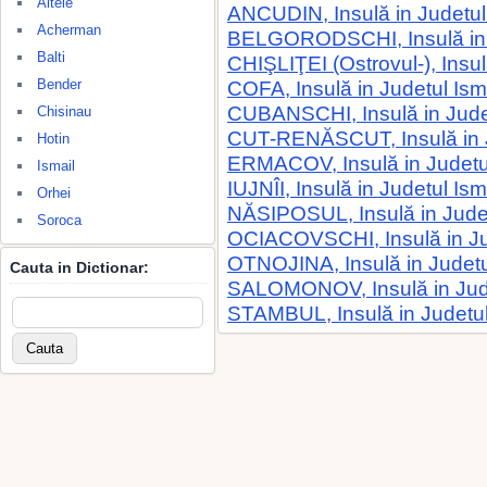
Altele
ANCUDIN, Insulă in Judetul
Acherman
BELGORODSCHI, Insulă in J
Balti
CHIŞLIŢEI (Ostrovul-), Insul
Bender
COFA, Insulă in Judetul Ism
CUBANSCHI, Insulă in Judet
Chisinau
CUT-RENĂSCUT, Insulă in 
Hotin
ERMACOV, Insulă in Judetul
Ismail
IUJNÎI, Insulă in Judetul Ism
Orhei
NĂSIPOSUL, Insulă in Judet
Soroca
OCIACOVSCHI, Insulă in Jud
OTNOJINA, Insulă in Judetu
Cauta in Dictionar:
SALOMONOV, Insulă in Jude
STAMBUL, Insulă in Judetul