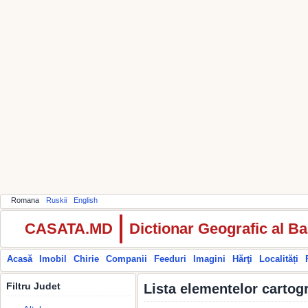
Romana
Ruskii
English
CASATA.MD
Dictionar Geografic al Ba
Acasă
Imobil
Chirie
Companii
Feeduri
Imagini
Hărţi
Localități
Filtru Judet
Lista elementelor cartogr