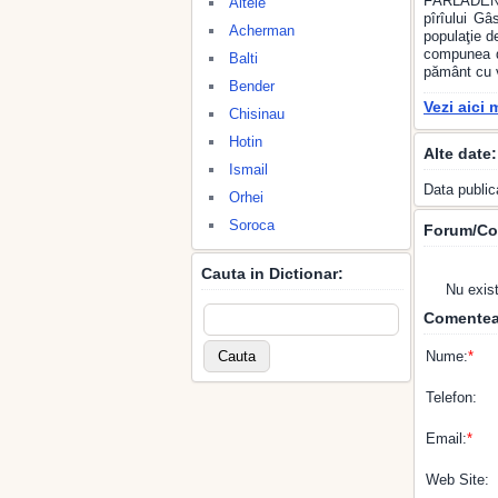
FÂRLĂDENI,
Altele
pîrîului Gâ
Acherman
populaţie d
compunea di
Balti
pământ cu v
Bender
Vezi aici 
Chisinau
Hotin
Alte date:
Ismail
Data public
Orhei
Soroca
Forum/Co
Cauta in Dictionar:
Nu exis
Comentea
Nume:
*
Telefon:
Email:
*
Web Site: