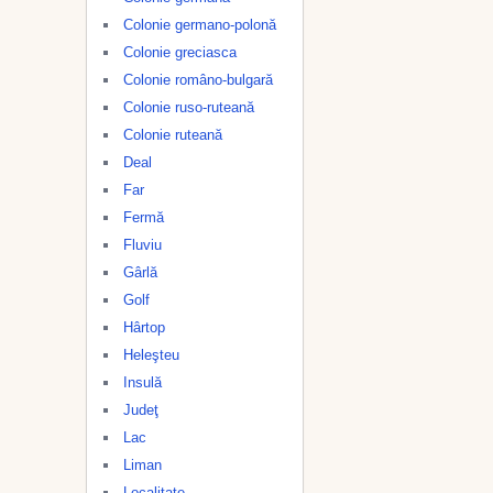
Colonie germano-polonă
Colonie greciasca
Colonie româno-bulgară
Colonie ruso-ruteană
Colonie ruteană
Deal
Far
Fermă
Fluviu
Gârlă
Golf
Hârtop
Heleşteu
Insulă
Judeţ
Lac
Liman
Localitate