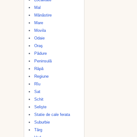
Mal
Mănăstire
Mare
Movila
Odaie
Oraş
Pădure
Peninsulă
Râpă
Regiune
Rîu
Sat
Schit
Selişte
Statie de cale ferata
Suburbie
Târg