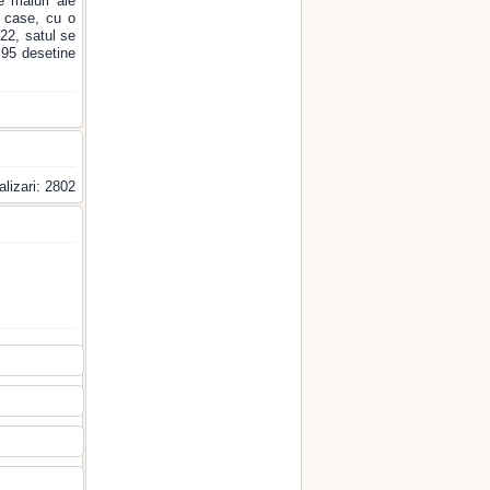
e maluri ale
0 case, cu o
822, satul se
 95 desetine
alizari: 2802