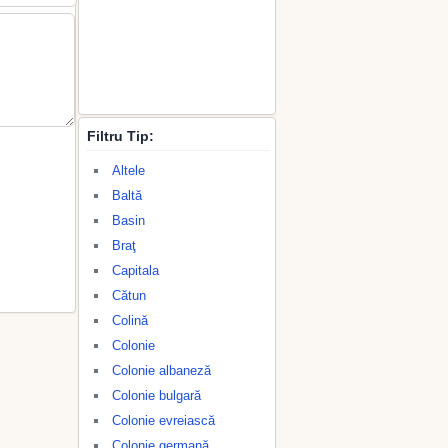
Filtru Tip:
Altele
Baltă
Basin
Braţ
Capitala
Cătun
Colină
Colonie
Colonie albaneză
Colonie bulgară
Colonie evreiască
Colonie germană