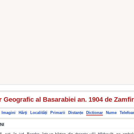
r Geografic al Basarabiei an. 1904 de Zamfi
Imagini
Hărţi
Localități
Primarii
Distanțe
Dictionar
Nume
Telefoa
NI