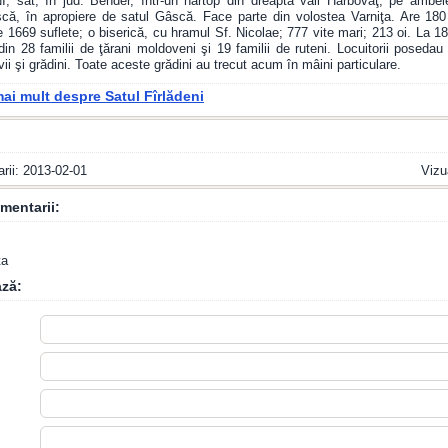
 sat, în jud. Bender, într-un hârtop din dreapta văii Hârbovăţ, pe ambel
scă, în apropiere de satul Gâscă. Face parte din volostea Varniţa. Are 18
e 1669 suflete; o biserică, cu hramul Sf. Nicolae; 777 vite mari; 213 oi. La 1
n 28 familii de ţărani moldoveni şi 19 familii de ruteni. Locuitorii posedau
ii şi grădini. Toate aceste grădini au trecut acum în mâini particulare.
mai mult despre Satul Fîrlădeni
arii: 2013-02-01
Vizu
mentarii:
ta
ză: