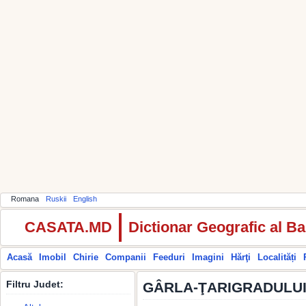
Romana
Ruskii
English
CASATA.MD
Dictionar Geografic al Ba
Acasă
Imobil
Chirie
Companii
Feeduri
Imagini
Hărţi
Localități
Filtru Judet:
GÂRLA-ŢARIGRADULU