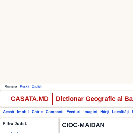
Romana
Ruskii
English
CASATA.MD
Dictionar Geografic al Ba
Acasă
Imobil
Chirie
Companii
Feeduri
Imagini
Hărţi
Localități
Filtru Judet:
CIOC-MAIDAN