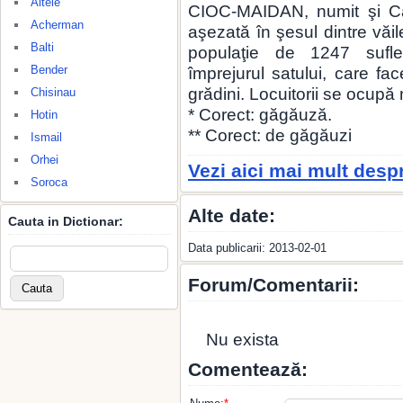
Altele
CIOC-MAIDAN, numit şi Car
Acherman
aşezată în şesul dintre văi
Balti
populaţie de 1247 sufle
Bender
împrejurul satului, care fa
grădini. Locuitorii se ocupă 
Chisinau
* Corect: găgăuză.
Hotin
** Corect: de găgăuzi
Ismail
Orhei
Vezi aici mai mult desp
Soroca
Alte date:
Cauta in Dictionar:
Data publicarii: 2013-02-01
Forum/Comentarii:
Nu exista
Comentează: