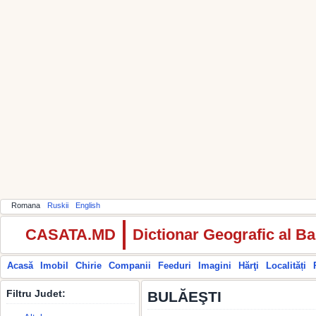
Romana
Ruskii
English
CASATA.MD
Dictionar Geografic al Ba
Acasă
Imobil
Chirie
Companii
Feeduri
Imagini
Hărţi
Localități
Filtru Judet:
BULĂEŞTI