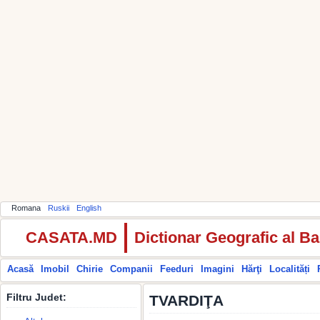
Romana
Ruskii
English
CASATA.MD
Dictionar Geografic al Ba
Acasă
Imobil
Chirie
Companii
Feeduri
Imagini
Hărţi
Localități
Filtru Judet:
TVARDIŢA