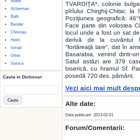
Altele
TVARDIŢA*, colonie bulgar
Acherman
pîrîului Chirghij-Chitai; l
Balti
Poziţiunea geografică: 46°9
Bender
Face parte din volostea C
locul unde a fost un sat de 
Chisinau
derivă de la cuvântul b
Hotin
"fortăreaţă tare", dat în ami
Ismail
Basarabia, venind dintr-un
Orhei
Satul astăzi are 379 cas
Soroca
biserică, cu hramul Sf. Par
posedă 720 des. pământ.
Cauta in Dictionar:
Vezi aici mai mult desp
Alte date:
Data publicarii: 2013-02-01
Forum/Comentarii: