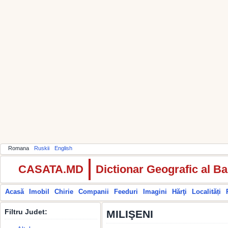
Romana
Ruskii
English
CASATA.MD
Dictionar Geografic al Ba
Acasă
Imobil
Chirie
Companii
Feeduri
Imagini
Hărţi
Localități
Filtru Judet:
MILIŞENI