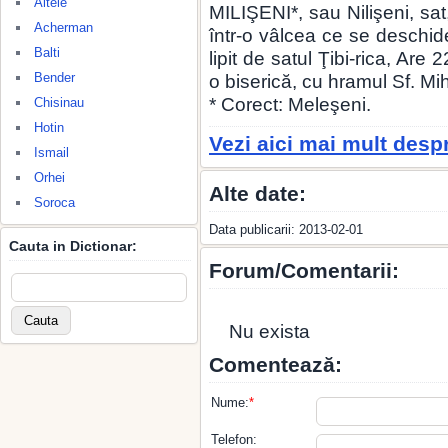
Altele
MILIŞENI*, sau Nilişeni, sat
Acherman
într-o vâlcea ce se deschid
Balti
lipit de satul Ţibi-rica, Are
Bender
o biserică, cu hramul Sf. Mih
* Corect: Meleşeni.
Chisinau
Hotin
Vezi aici mai mult desp
Ismail
Orhei
Alte date:
Soroca
Data publicarii: 2013-02-01
Cauta in Dictionar:
Forum/Comentarii:
Nu exista
Comentează:
Nume:
*
Telefon: