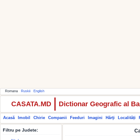
Romana
Ruskii
English
CASATA.MD
Dictionar Geografic al Ba
Acasă
Imobil
Chirie
Companii
Feeduri
Imagini
Hărţi
Localități
Filtru pe Judete:
Ca